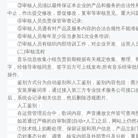
③审核人员须以最终保证本企业的产品和服务的合法性和
中止，作出提交修改，督促修改，复审等审核意见。重大问
④审核人员负责保管审查记录;
⑤审核人员遇有对产品及服务内容的合法合规性不能准确
⑥审核人员每年至少应当参加1次业务培训;
⑦审核人员有组织内部培训工作，对企业开发、运营人员
(二)审核流程
音乐信息收集小组负责前期根据有关规定收集、整理、制
字，经领导审核同意、签字后方可上线发布;所有音乐经审
操作。
鉴别方式分为自动鉴别和人工鉴别，鉴别内容包括：图片
安装屏蔽词库，通过接入第三方专业技术服务公司接口的
后，系统会记录相关信息，然后删除违规图片。
人工鉴别：
在运营管理后台中，歌词内容、声音播放文件皆可查询预
如若通过严格的自审制度(自动+人工)之后，网站上仍然
①技术线上掐断处理、保留证据和用户信息，产品立刻下
②对事态分析。调查、核实内部及外部责任及分析，重新