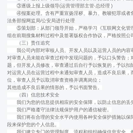
③逐级上报上级领导(运营管理部主管-总经理 )
④报案处理。含有严重宣扬淫秽、暴力、教唆犯罪或者危
法务部报网监局/公安局进行处理
⑤策划部：从部门领导开始，严格学习《互联网文化管理
组在前期搜集材料过程中及签署版权合作协议，严格按照公
（三）责任追究
我公司内部对审核人员、开发人员以及运营人员的内容审
对审查人员未能在审查过程中发现问题的，予以口头警告；
题，但开发人员修改，审查通过后自行予以恢复的，予以扣
对运营人员在运营过程中未通知审查人员，造成不良后果，
位，审查人员予以取消审查资格并调离岗位；
其他造成不良后果的情形的，予以书面警告。
（四）信息技术安全
我们为您的信息提供相应的安全保障，以防止信息的丢失
我们严格遵守法律法规保护用户的通信秘密。
我们将在合理的安全水平内使用各种安全保护措施以保障信
段来保护您的个人信息。
我们建立专门的管理制度、流程和组织确保信息安全。例